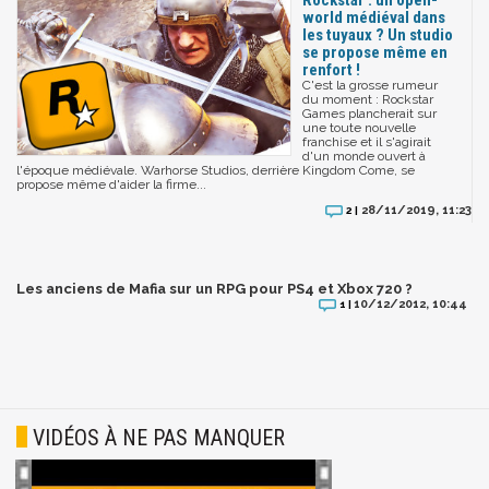
world médiéval dans
les tuyaux ? Un studio
se propose même en
renfort !
C'est la grosse rumeur
du moment : Rockstar
Games plancherait sur
une toute nouvelle
franchise et il s'agirait
d'un monde ouvert à
l'époque médiévale. Warhorse Studios, derrière Kingdom Come, se
propose même d'aider la firme...
28/11/2019, 11:23
2 |
Les anciens de Mafia sur un RPG pour PS4 et Xbox 720 ?
10/12/2012, 10:44
1 |
VIDÉOS À NE PAS MANQUER