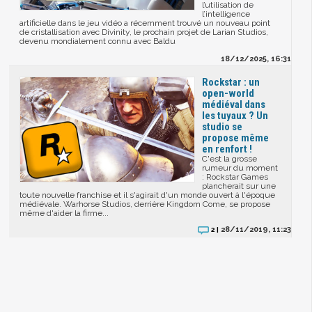
l’utilisation de
l’intelligence
artificielle dans le jeu vidéo a récemment trouvé un nouveau point
de cristallisation avec Divinity, le prochain projet de Larian Studios,
devenu mondialement connu avec Baldu
18/12/2025, 16:31
Rockstar : un
open-world
médiéval dans
les tuyaux ? Un
studio se
propose même
en renfort !
C'est la grosse
rumeur du moment
: Rockstar Games
plancherait sur une
toute nouvelle franchise et il s'agirait d'un monde ouvert à l'époque
médiévale. Warhorse Studios, derrière Kingdom Come, se propose
même d'aider la firme...
28/11/2019, 11:23
2 |