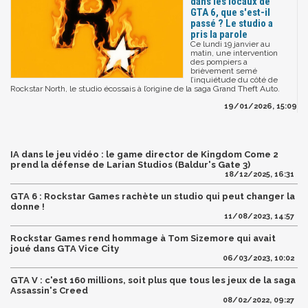
dans les locaux de
GTA 6, que s'est-il
passé ? Le studio a
pris la parole
Ce lundi 19 janvier au
matin, une intervention
des pompiers a
brièvement semé
l’inquiétude du côté de
Rockstar North, le studio écossais à l’origine de la saga Grand Theft Auto.
19/01/2026, 15:09
IA dans le jeu vidéo : le game director de Kingdom Come 2
prend la défense de Larian Studios (Baldur's Gate 3)
18/12/2025, 16:31
GTA 6 : Rockstar Games rachète un studio qui peut changer la
donne !
11/08/2023, 14:57
Rockstar Games rend hommage à Tom Sizemore qui avait
joué dans GTA Vice City
06/03/2023, 10:02
GTA V : c'est 160 millions, soit plus que tous les jeux de la saga
Assassin's Creed
08/02/2022, 09:27