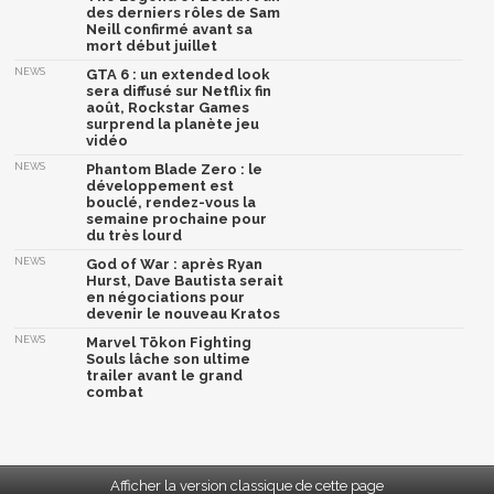
des derniers rôles de Sam
Neill confirmé avant sa
mort début juillet
NEWS
GTA 6 : un extended look
sera diffusé sur Netflix fin
août, Rockstar Games
surprend la planète jeu
vidéo
NEWS
Phantom Blade Zero : le
développement est
bouclé, rendez-vous la
semaine prochaine pour
du très lourd
NEWS
God of War : après Ryan
Hurst, Dave Bautista serait
en négociations pour
devenir le nouveau Kratos
NEWS
Marvel Tōkon Fighting
Souls lâche son ultime
trailer avant le grand
combat
Afficher la version classique de cette page