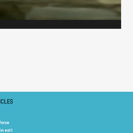
ICLES
 force
in est l