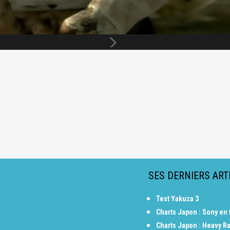
SES DERNIERS ART
Test Yakuza 3
Charts Japon : Sony en
Charts Japon : Heavy Ra