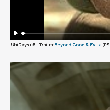
UbiDays 08 - Trailer
Beyond Good & Evil 2
(PS