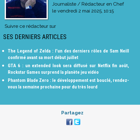
Journaliste / Rédacteur en Chef
le
vendredi 2 mai 2025, 10:15
Suivre ce rédacteur sur
SES DERNIERS ARTICLES
The Legend of Zelda : l'un des derniers rôles de Sam Neill
confirmé avant sa mort début juillet
GTA 6 : un extended look sera diffusé sur Netflix fin août,
Rockstar Games surprend la planète jeu vidéo
Phantom Blade Zero : le développement est bouclé, rendez-
vous la semaine prochaine pour du très lourd
Partagez