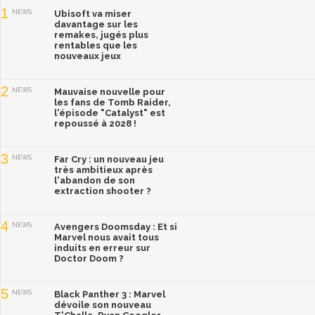
1
NEWS
Ubisoft va miser
davantage sur les
remakes, jugés plus
rentables que les
nouveaux jeux
2
NEWS
Mauvaise nouvelle pour
les fans de Tomb Raider,
l'épisode "Catalyst" est
repoussé à 2028 !
3
NEWS
Far Cry : un nouveau jeu
très ambitieux après
l'abandon de son
extraction shooter ?
4
NEWS
Avengers Doomsday : Et si
Marvel nous avait tous
induits en erreur sur
Doctor Doom ?
5
NEWS
Black Panther 3 : Marvel
dévoile son nouveau