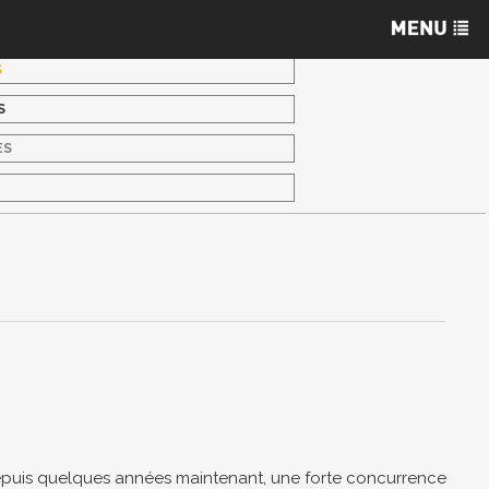
S
S
ES
S
 depuis quelques années maintenant, une forte concurrence