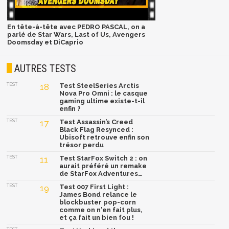
En tête-à-tête avec PEDRO PASCAL, on a
parlé de Star Wars, Last of Us, Avengers
Doomsday et DiCaprio
AUTRES TESTS
TEST
18
Test SteelSeries Arctis
Nova Pro Omni : le casque
gaming ultime existe-t-il
enfin ?
TEST
17
Test Assassin’s Creed
Black Flag Resynced :
Ubisoft retrouve enfin son
trésor perdu
TEST
11
Test StarFox Switch 2 : on
aurait préféré un remake
de StarFox Adventures…
TEST
19
Test 007 First Light :
James Bond relance le
blockbuster pop-corn
comme on n'en fait plus,
et ça fait un bien fou !