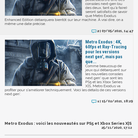
consoles next-gen (ou
des deux, tant qu'à faire)
seront satisfaits de savoir
que Metro Exodus
Enhanced Edition débarquera bientôt sur leur machine. À vrai dire, on a
même une date précise.
07/05/2021, 14:47
2 |
Metro Exodus : 4K,
60fps et Ray-Tracing
pour les versions
next gen', mais pas
que...
Comme beaucoup de
jeux qui débarquent sur
les nouvelles consoles
next gen' que sont les
PS5 et les Xbox Series
X|S, Metro Exodus va
profiter pour s'améliorer techniquement. Voici les détails de ces versions
next gen'.
15/02/2021, 18:29
1 |
Metro Exodus : voici les nouveautés sur PS5 et Xbox Series X|S
25/11/2020, 17:12