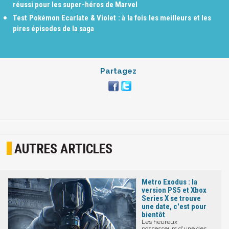
réussi pour les super-héros de Marvel
Test Pokémon Ecarlate & Violet : à la fois les meilleurs et les
pires épisodes de la saga
Partagez
AUTRES ARTICLES
Metro Exodus : la
version PS5 et Xbox
Series X se trouve
une date, c'est pour
bientôt
Les heureux
possesseurs d'une des