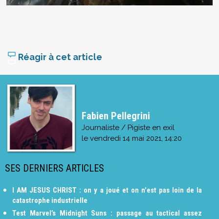
Réagir à cet article
Fabien Pellegrini
Journaliste / Pigiste en exil
le
vendredi 14 mai 2021, 14:20
SES DERNIERS ARTICLES
I AM JESUS CHRIST : on y a joué et on n'est pas loin de la
catastrophe industrielle
Test Marvel’s Midnight Suns : passage au tactical assez