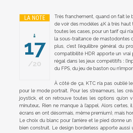
Très franchement, quand on fait le
LA NOTE
de voir des modèles 4K à très haut 
toutes les cases, pour un tarif qui 
17
la sous-traitance de mastodontes co
plus, c’est l’équilibre général du p
compatibilité HDR apporte un vrai 
régal dans les jeux compétitifs : l’
20
du FPS, du jeu de baston ou n’import
À côté de ça, KTC n’a pas oublié le
pour le mode portrait. Pour les streameurs, les créat
joystick, et on retrouve toutes les options qu’on
minuteur… Rien ne manque à l’appel. Alors certes, 
écrans en ont désormais, même premium), mais honnêtem
Le choix du blanc pour l’arrière et le pied donne un
bien construit. Le design borderless apporte aussi