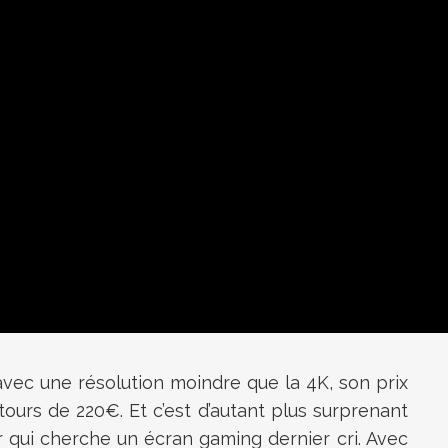
avec une résolution moindre que la 4K, son prix
tours de 220€. Et c’est d’autant plus surprenant
eur qui cherche un écran gaming dernier cri. Avec