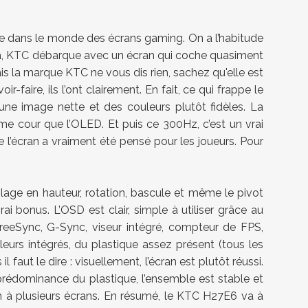
e dans le monde des écrans gaming. On a l’habitude
t là, KTC débarque avec un écran qui coche quasiment
ais la marque KTC ne vous dis rien, sachez qu'elle est
ire, ils l’ont clairement. En fait, ce qui frappe le
ec une image nette et des couleurs plutôt fidèles. La
e cour que l’OLED. Et puis ce 300Hz, c’est un vrai
e l’écran a vraiment été pensé pour les joueurs. Pour
glage en hauteur, rotation, bascule et même le pivot
rai bonus. L’OSD est clair, simple à utiliser grâce au
FreeSync, G-Sync, viseur intégré, compteur de FPS,
eurs intégrés, du plastique assez présent (tous les
aut le dire : visuellement, l’écran est plutôt réussi.
a prédominance du plastique, l’ensemble est stable et
on à plusieurs écrans. En résumé, le KTC H27E6 va à