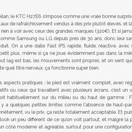
 bilan, le KTC H27E6 s’impose comme une vraie bonne surpris
taux de rafraîchissement vendus à des prix plutôt élevés, e
n’a rien à voir avec ceux des grandes marques (320€). Et si jam
mme Samsung ou LG depuis près de 30 ans, donc leur savoir-fa
roduit. On a une dalle Fast IPS rapide, fluide, réactive, av
petit plus, même si ça ne joue évidemment pas dans la mêm
input lag est bas, les mouvements sont propres, et on sent qu
e quel titre nerveux, ça fonctionne super bien.
s aspects pratiques : le pied est vraiment complet, avec ré
ifs ou ceux qui travaillent avec plusieurs écrans, c’est un v
 voit habituellement sur du milieu ou du haut de gamme : 
il y a quelques petites limites comme l'absence de haut-parl
ent, vu le prix, ça reste totalement acceptable. Et puis il f
 look un peu différent de ce qu’on voit partout, et malgré l
 un côté moderne et agréable, surtout pour une configurati