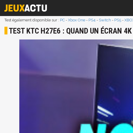
Test également disponible sur :
PC
-
Xbox One
-
PS4
-
Switch
-
PS5
-
XBOX
TEST KTC H27E6 : QUAND UN ÉCRAN 4K