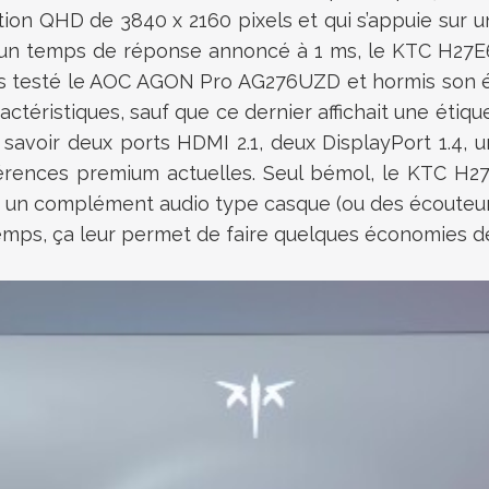
ion QHD de 3840 x 2160 pixels et qui s’appuie sur un
n temps de réponse annoncé à 1 ms, le KTC H27E6 n
testé le AOC AGON Pro AG276UZD et hormis son éc
ctéristiques, sauf que ce dernier affichait une éti
 savoir deux ports HDMI 2.1, deux DisplayPort 1.4, 
éférences premium actuelles. Seul bémol, le KTC H2
un complément audio type casque (ou des écouteurs)
emps, ça leur permet de faire quelques économies de