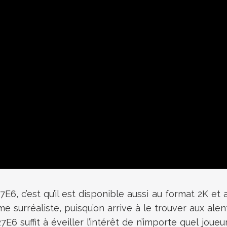
6, c’est qu’il est disponible aussi au format 2K et 
e surréaliste, puisqu’on arrive à le trouver aux alen
E6 suffit à éveiller l’intérêt de n’importe quel jou