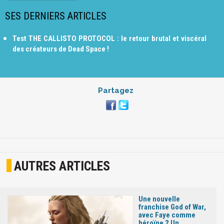
SES DERNIERS ARTICLES
Test THE CALLISTO PROTOCOL : le retour brutal et viscéral
des créateurs de Dead Space !
Partagez
AUTRES ARTICLES
Une nouvelle
franchise God of War,
avec Faye comme
héroïne ? Un