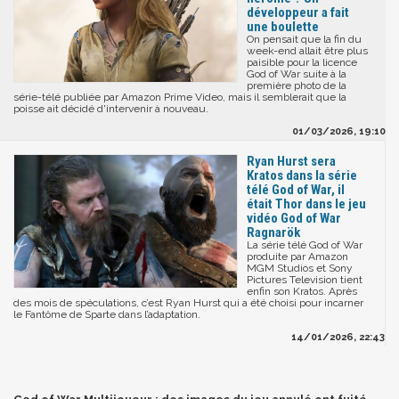
développeur a fait
une boulette
On pensait que la fin du
week-end allait être plus
paisible pour la licence
God of War suite à la
première photo de la
série-télé publiée par Amazon Prime Video, mais il semblerait que la
poisse ait décidé d'intervenir à nouveau.
01/03/2026, 19:10
Ryan Hurst sera
Kratos dans la série
télé God of War, il
était Thor dans le jeu
vidéo God of War
Ragnarök
La série télé God of War
produite par Amazon
MGM Studios et Sony
Pictures Television tient
enfin son Kratos. Après
des mois de spéculations, c’est Ryan Hurst qui a été choisi pour incarner
le Fantôme de Sparte dans l’adaptation.
14/01/2026, 22:43