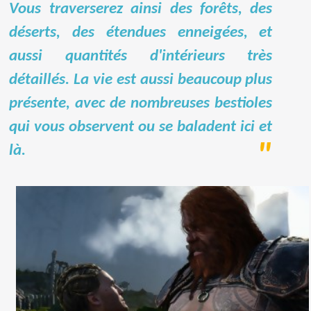
Vous traverserez ainsi des forêts, des
déserts, des étendues enneigées, et
aussi quantités d'intérieurs très
détaillés. La vie est aussi beaucoup plus
présente, avec de nombreuses bestioles
qui vous observent ou se baladent ici et
là.