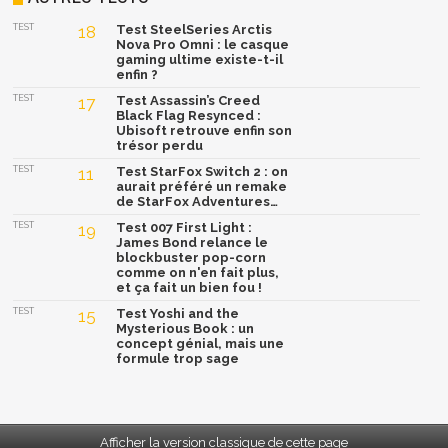
TEST
18
Test SteelSeries Arctis
Nova Pro Omni : le casque
gaming ultime existe-t-il
enfin ?
TEST
17
Test Assassin’s Creed
Black Flag Resynced :
Ubisoft retrouve enfin son
trésor perdu
TEST
11
Test StarFox Switch 2 : on
aurait préféré un remake
de StarFox Adventures…
TEST
19
Test 007 First Light :
James Bond relance le
blockbuster pop-corn
comme on n'en fait plus,
et ça fait un bien fou !
TEST
15
Test Yoshi and the
Mysterious Book : un
concept génial, mais une
formule trop sage
Afficher la version classique de cette page