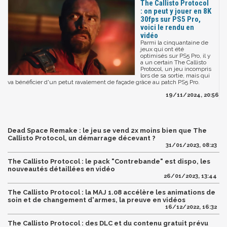
The Callisto Protocol
: on peut y jouer en 8K
30fps sur PS5 Pro,
voici le rendu en
vidéo
Parmi la cinquantaine de
jeux qui ont été
optimisés sur PS5 Pro, il y
a un certain The Callisto
Protocol, un jeu incompris
lors de sa sortie, mais qui
va bénéficier d'un petut ravalement de façade grâce au patch PS5 Pro.
19/11/2024, 20:56
Dead Space Remake : le jeu se vend 2x moins bien que The
Callisto Protocol, un démarrage décevant ?
31/01/2023, 08:23
The Callisto Protocol : le pack "Contrebande" est dispo, les
nouveautés détaillées en vidéo
26/01/2023, 13:44
The Callisto Protocol : la MAJ 1.08 accélère les animations de
soin et de changement d'armes, la preuve en vidéos
16/12/2022, 16:32
The Callisto Protocol : des DLC et du contenu gratuit prévu