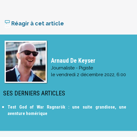
Réagir à cet article
Arnaud De Keyser
Journaliste - Pigiste
le
vendredi 2 décembre 2022, 6:00
SES DERNIERS ARTICLES
Test God of War Ragnarök : une suite grandiose, une
aventure homérique