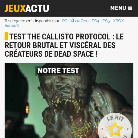
Test également disponible sur :
PC
-
Xbox One
-
PS4
-
PS5
-
XBOX
Series X
TEST THE CALLISTO PROTOCOL : LE
RETOUR BRUTAL ET VISCÉRAL DES
CRÉATEURS DE DEAD SPACE !