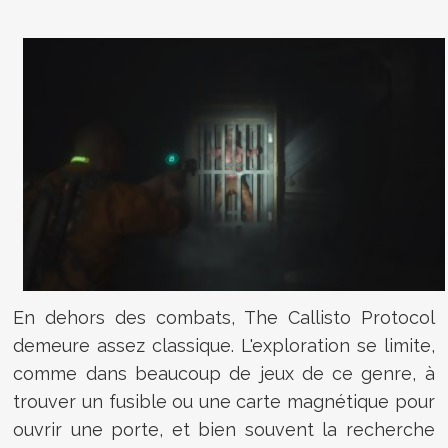
En dehors des combats, The Callisto Protocol
demeure assez classique. L'exploration se limite,
comme dans beaucoup de jeux de ce genre, à
trouver un fusible ou une carte magnétique pour
ouvrir une porte, et bien souvent la recherche