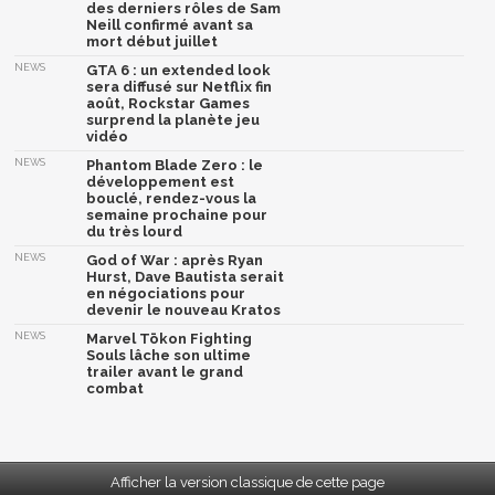
des derniers rôles de Sam
Neill confirmé avant sa
mort début juillet
NEWS
GTA 6 : un extended look
sera diffusé sur Netflix fin
août, Rockstar Games
surprend la planète jeu
vidéo
NEWS
Phantom Blade Zero : le
développement est
bouclé, rendez-vous la
semaine prochaine pour
du très lourd
NEWS
God of War : après Ryan
Hurst, Dave Bautista serait
en négociations pour
devenir le nouveau Kratos
NEWS
Marvel Tōkon Fighting
Souls lâche son ultime
trailer avant le grand
combat
Afficher la version classique de cette page