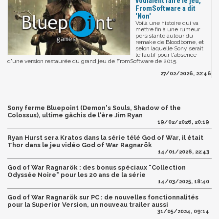
voulaient faire le jeu,
FromSoftware a dit
'Non'
Voilà une histoire qui va
mettre fin à une rumeur
persistante autour du
remake de Bloodborne, et
selon laquelle Sony serait
le fautif pour l'absence
d'une version restaurée du grand jeu de FromSoftware de 2015.
27/02/2026, 22:46
Sony ferme Bluepoint (Demon's Souls, Shadow of the
Colossus), ultime gâchis de l'ère Jim Ryan
19/02/2026, 20:19
Ryan Hurst sera Kratos dans la série télé God of War, il était
Thor dans le jeu vidéo God of War Ragnarök
14/01/2026, 22:43
God of War Ragnarök : des bonus spéciaux "Collection
Odyssée Noire" pour les 20 ans de la série
14/03/2025, 18:40
God of War Ragnarök sur PC : de nouvelles fonctionnalités
pour la Superior Version, un nouveau trailer aussi
31/05/2024, 09:14