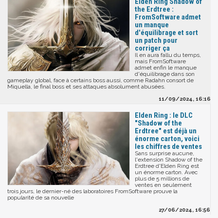
Elden Ring Shadow of
the Erdtree :
FromSoftware admet
un manque
d'équilibrage et sort
un patch pour
corriger ça
Il en aura fallu du temps,
mais FromSoftware
admet enfin le manque
d'équilibrage dans son
gameplay global, face à certains boss aussi, comme Radahn consort de
Miquella, le final boss et ses attaques absolument abusées.
11/09/2024, 16:16
Elden Ring : le DLC
"Shadow of the
Erdtree" est déjà un
énorme carton, voici
les chiffres de ventes
Sans surprise aucune,
l'extension Shadow of the
Erdtree d'Elden Ring est
un énorme carton. Avec
plus de 5 millions de
ventes en seulement
trois jours, le dernier-né des laboratoires FromSoftware prouve la
popularité de sa nouvelle
27/06/2024, 16:56