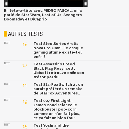
En tête-à-tête avec PEDRO PASCAL, on a
parlé de Star Wars, Last of Us, Avengers
Doomsday et DiCaprio
AUTRES TESTS
TEST
18
Test SteelSeries Arctis
Nova Pro Omni : le casque
gaming ultime existe-t-il
enfin ?
TEST
17
Test Assassin’s Creed
Black Flag Resynced :
Ubisoft retrouve enfin son
trésor perdu
TEST
11
Test StarFox Switch 2 : on
aurait préféré un remake
de StarFox Adventures…
TEST
19
Test 007 First Light :
James Bond relance le
blockbuster pop-corn
comme on n'en fait plus,
et ça fait un bien fou !
TEST
15
Test Yoshi and the