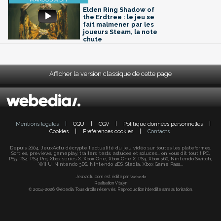
Elden Ring Shadow of
the Erdtree : le jeu se
fait malmener par les
joueurs Steam, la note
chute
Afficher la version classique de cette page
Mentions légales
|
CGU
|
CGV
|
Politique données personnelles
|
Cookies
|
Préférences cookies
|
Contacts
Depuis 2004, JeuxActu décrypte l'actualité du jeu vidéo sur toutes les plateformes.
Sorties, previews, gameplay, trailers, tests, astuces et soluces... on vous dit tout ! PC,
PS5, PS4, PS4 Pro, Xbox series X, Xbox One, Xbox One X, PS3, Xbox 360, Nintendo Switch,
Wii U, Nintendo 3DS, Nintendo 2DS, Stadia, Xbox Game Pass...
Jeuxactu.com est édité par
Webedia
Réalisation Vitalyn
© 2004-2026 Webedia. Tous droits réservés. Reproduction interdite sans autorisation.