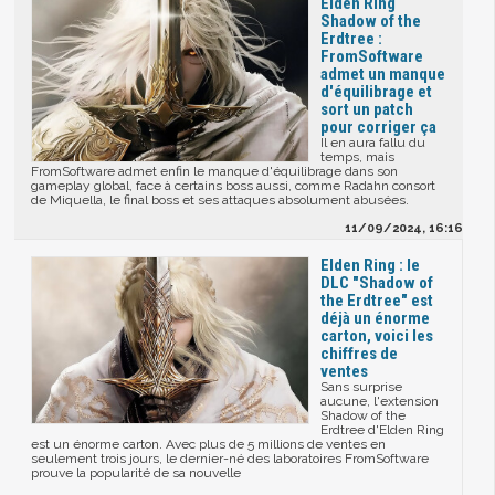
Elden Ring
Shadow of the
Erdtree :
FromSoftware
admet un manque
d'équilibrage et
sort un patch
pour corriger ça
Il en aura fallu du
temps, mais
FromSoftware admet enfin le manque d'équilibrage dans son
gameplay global, face à certains boss aussi, comme Radahn consort
de Miquella, le final boss et ses attaques absolument abusées.
11/09/2024, 16:16
Elden Ring : le
DLC "Shadow of
the Erdtree" est
déjà un énorme
carton, voici les
chiffres de
ventes
Sans surprise
aucune, l'extension
Shadow of the
Erdtree d'Elden Ring
est un énorme carton. Avec plus de 5 millions de ventes en
seulement trois jours, le dernier-né des laboratoires FromSoftware
prouve la popularité de sa nouvelle