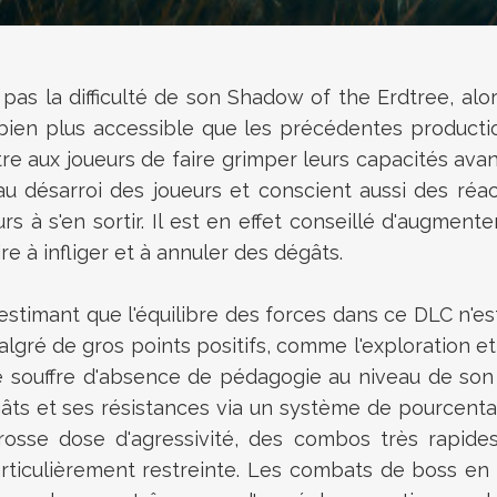
pas la difficulté
de son Shadow of the Erdtree, alors
it bien plus accessible que les précédentes produ
 aux joueurs de faire grimper leurs capacités avant d
 au désarroi des joueurs et conscient aussi des réa
rs à s'en sortir. Il est en effet conseillé d'augment
e à infliger et à annuler des dégâts.
 estimant que l'équilibre des forces dans ce DLC n'e
gré de gros points positifs, comme l'exploration et l
e souffre d'absence de
pédagogie au niveau de son l
âts et ses résistances via un système de pourcentag
rosse dose d'agressivité,
des combos très rapides
ticulièrement restreinte. Les combats de boss en s