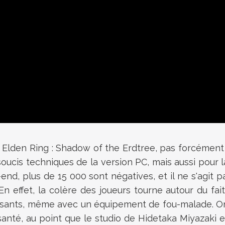
t
Elden Ring : Shadow of the Erdtree, pas forcément 
 soucis techniques de la version PC, mais aussi pour 
nd, plus de 15 000 sont négatives, et il ne s'agit 
 effet, la colère des joueurs tourne autour du fait
issants, même avec un équipement de fou-malade. On
nté, au point que le studio de Hidetaka Miyazaki en