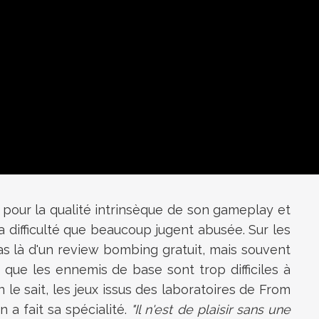
pour la qualité intrinsèque de son gameplay et
la difficulté que beaucoup jugent abusée. Sur les
pas là d'un review bombing gratuit, mais souvent
 que les ennemis de base sont trop difficiles à
 le sait,
les jeux issus des laboratoires de From
 a fait sa spécialité.
"Il n'est de plaisir sans une