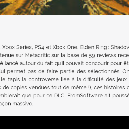
S5, Xbox Series, PS4 et Xbox One,
Elden Ring : Shadow
ue sur Metacritic sur la base de 59 reviews recens
é lancé autour du fait qu'il pouvait concourir pour ê
lui permet pas de faire partie des sélectionnés. On
 le tapis la controverse liée à la difficulté des je
 de copies vendues tout de même !), ces histoires de 
l semblerait que pour ce DLC, FromSoftware ait pouss
açon massive.