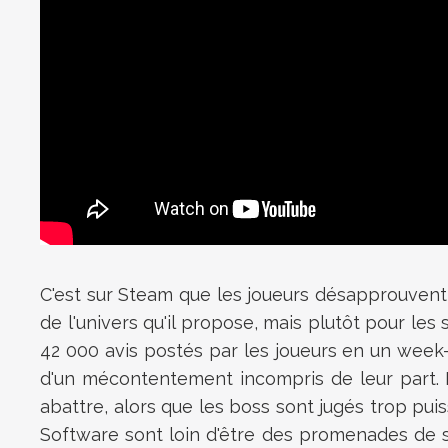
C'est sur Steam que les joueurs désapprouven
de l'univers qu'il propose, mais plutôt pour les
42 000 avis postés par les joueurs en un week-e
d'un mécontentement incompris de leur part. En
abattre, alors que les boss sont jugés trop pu
Software sont loin d'être des promenades de sa