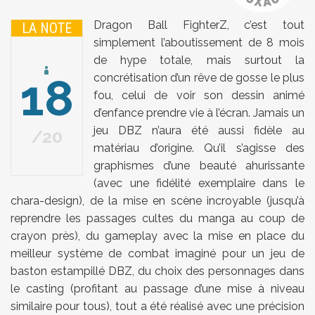
Dragon Ball FighterZ, c’est tout
LA NOTE
simplement l’aboutissement de 8 mois
de hype totale, mais surtout la
18
concrétisation d’un rêve de gosse le plus
fou, celui de voir son dessin animé
d’enfance prendre vie à l’écran. Jamais un
jeu DBZ n’aura été aussi fidèle au
20
matériau d’origine. Qu’il s’agisse des
graphismes d’une beauté ahurissante
(avec une fidélité exemplaire dans le
chara-design), de la mise en scène incroyable (jusqu’à
reprendre les passages cultes du manga au coup de
crayon près), du gameplay avec la mise en place du
meilleur système de combat imaginé pour un jeu de
baston estampillé DBZ, du choix des personnages dans
le casting (profitant au passage d’une mise à niveau
similaire pour tous), tout a été réalisé avec une précision