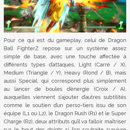
Pour ce qui est du gameplay, celui de Dragon
Ball FighterZ repose sur un système assez
simple de base, avec une touche affectée à
différents types d’attaques. Light (Carré / X),
Medium (Triangle / Y), Heavy (Rond / B), mais
aussi Special, qui correspond plus simplement
au lancer de boules d’énergie (Croix / A),
auxquelles viennent s’ajouter d’autres subtilités
comme le soutien d’un perso-tiers issu de son
équipe (L1 ou L2), le Dragon Rush (R1) et le Super
Charge (R2), deux attributs qu’il va falloir maîtriser
sur le bout des doigts si l’on souhaite survivre