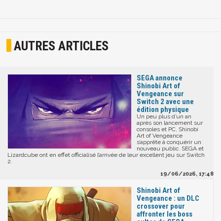
AUTRES ARTICLES
SEGA annonce
Shinobi Art of
Vengeance sur
Switch 2 avec une
édition physique
Un peu plus d’un an
après son lancement sur
consoles et PC, Shinobi
Art of Vengeance
s’apprête à conquérir un
nouveau public. SEGA et
Lizardcube ont en effet officialisé l’arrivée de leur excellent jeu sur Switch
2.
19/06/2026, 17:48
Shinobi Art of
Vengeance : un DLC
crossover pour
affronter les boss