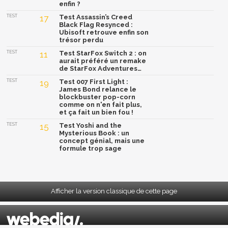
enfin ?
TEST
17
Test Assassin’s Creed
Black Flag Resynced :
Ubisoft retrouve enfin son
trésor perdu
TEST
11
Test StarFox Switch 2 : on
aurait préféré un remake
de StarFox Adventures…
TEST
19
Test 007 First Light :
James Bond relance le
blockbuster pop-corn
comme on n'en fait plus,
et ça fait un bien fou !
TEST
15
Test Yoshi and the
Mysterious Book : un
concept génial, mais une
formule trop sage
Afficher la version classique de cette page