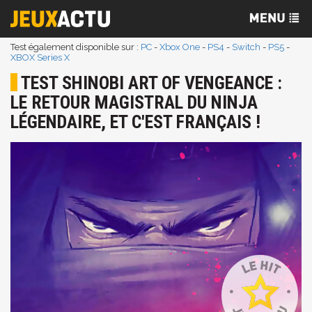
Test également disponible sur :
PC
-
Xbox One
-
PS4
-
Switch
-
PS5
-
XBOX Series X
TEST SHINOBI ART OF VENGEANCE :
LE RETOUR MAGISTRAL DU NINJA
LÉGENDAIRE, ET C'EST FRANÇAIS !