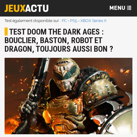
Test également disponible sur :
PC
-
PS5
-
XBOX Series X
TEST DOOM THE DARK AGES :
BOUCLIER, BASTON, ROBOT ET
DRAGON, TOUJOURS AUSSI BON ?