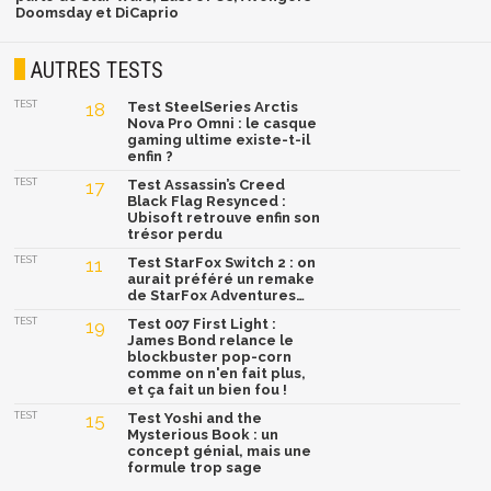
Doomsday et DiCaprio
AUTRES TESTS
TEST
18
Test SteelSeries Arctis
Nova Pro Omni : le casque
gaming ultime existe-t-il
enfin ?
TEST
17
Test Assassin’s Creed
Black Flag Resynced :
Ubisoft retrouve enfin son
trésor perdu
TEST
11
Test StarFox Switch 2 : on
aurait préféré un remake
de StarFox Adventures…
TEST
19
Test 007 First Light :
James Bond relance le
blockbuster pop-corn
comme on n'en fait plus,
et ça fait un bien fou !
TEST
15
Test Yoshi and the
Mysterious Book : un
concept génial, mais une
formule trop sage