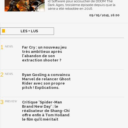
id Software pour accoucher de DOOM The
Dark Ages, troisième épisode depuis que la
série a été rebootée en 2016.
09/05/2025, 16:00
LES + LUS
1
NEWS
Far Cry : un nouveau jeu
très ambitieux après
l'abandon de son
extraction shooter ?
2
NEWS
Ryan Gosling a convaincu
Marvel de relancer Ghost
Rider avec son propre
pitch ! Explications.
3
PREVIEW
Critique 'Spider-Man
Brand New Day' : le
réalisateur de Shang-Chi
offre enfin à Tom Holland
le film qu’il méritait