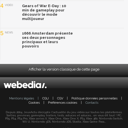
4
VIDÉO
Gears of War E-Day : 10
min de gameplay pour
découvrir le mode
multijoueur
5
NEWS
1666 Amsterdam présente
ses deux personnages
principaux et leurs
pouvoirs
Afficher la version classique de cette page
Mentions légales
|
CGU
|
CGV
|
Politique données personnelles
|
Cookies
|
Préférences cookies
|
Contacts
Depuis 2004, JeuxActu décrypte l'actualité du jeu vidéo sur toutes les plateformes.
Sorties, previews, gameplay, trailers, tests, astuces et soluces... on vous dit tout ! PC,
PS5, PS4, PS4 Pro, Xbox series X, Xbox One, Xbox One X, PS3, Xbox 360, Nintendo Switch,
Wii U, Nintendo 3DS, Nintendo 2DS, Stadia, Xbox Game Pass...