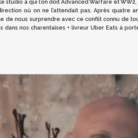
 studio à qui l’on doit Advanced Warfare et WW2, d
irection où on ne l’attendait pas. Après quatre a
le de nous surprendre avec ce conflit connu de tou
 dans nos charentaises + livreur Uber Eats à porté