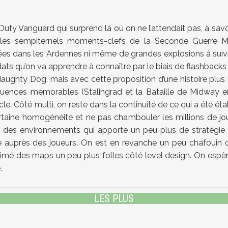
 Duty Vanguard qui surprend là où on ne l’attendait pas, à s
e les sempiternels moments-clefs de la Seconde Guerre 
es dans les Ardennes ni même de grandes explosions à suivre
dats qu’on va apprendre à connaître par le biais de flashback
Naughty Dog, mais avec cette proposition d’une histoire plus h
quences mémorables (Stalingrad et la Bataille de Midway
e. Côté multi, on reste dans la continuité de ce qui a été é
ertaine homogénéité et ne pas chambouler les millions de jo
 des environnements qui apporte un peu plus de stratégie 
ace auprès des joueurs. On est en revanche un peu chafouin
imé des maps un peu plus folles côté level design. On espèr
.
LES PLUS