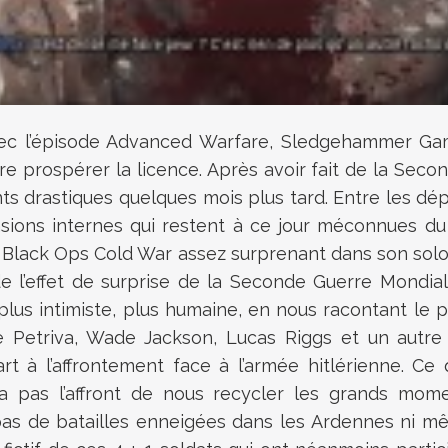
 avec l’épisode Advanced Warfare, Sledgehammer G
ire prospérer la licence. Après avoir fait de la S
nts drastiques quelques mois plus tard. Entre les 
sions internes qui restent à ce jour méconnues du g
 Black Ops Cold War assez surprenant dans son solo 
l’effet de surprise de la Seconde Guerre Mondial
plus intimiste, plus humaine, en nous racontant le 
e Petriva, Wade Jackson, Lucas Riggs et un autre s
t à l’affrontement face à l’armée hitlérienne. Ce
era pas l’affront de nous recycler les grands m
as de batailles enneigées dans les Ardennes ni mê