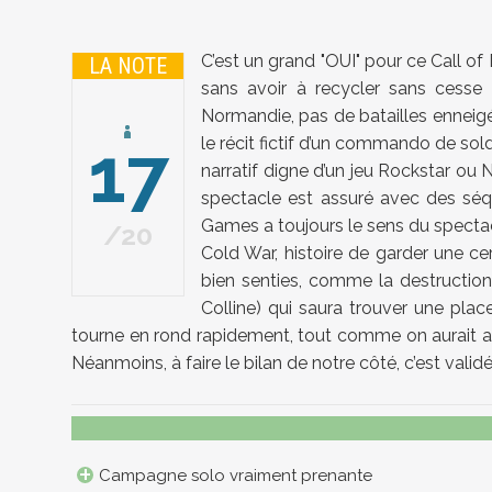
C’est un grand "OUI" pour ce Call of
LA NOTE
sans avoir à recycler sans cess
Normandie, pas de batailles enneigé
17
le récit fictif d’un commando de sol
narratif digne d’un jeu Rockstar ou 
spectacle est assuré avec des sé
Games a toujours le sens du spectacl
20
Cold War, histoire de garder une c
bien senties, comme la destruction
Colline) qui saura trouver une pl
tourne en rond rapidement, tout comme on aurait a
Néanmoins, à faire le bilan de notre côté, c’est validé
Campagne solo vraiment prenante