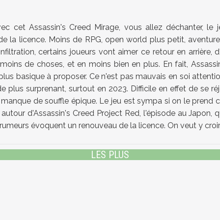
avec cet Assassin's Creed Mirage, vous allez déchanter, le 
 de la licence. Moins de RPG, open world plus petit, aventur
nfiltration, certains joueurs vont aimer ce retour en arrièr
it moins de choses, et en moins bien en plus. En fait, Assass
lus basique à proposer. Ce n'est pas mauvais en soi attenti
 plus surprenant, surtout en 2023. Difficile en effet de se ré
 manque de souffle épique. Le jeu est sympa si on le prend 
 autour d'Assassin's Creed Project Red, l'épisode au Japon,
es rumeurs évoquent un renouveau de la licence. On veut y croir
LES PLUS