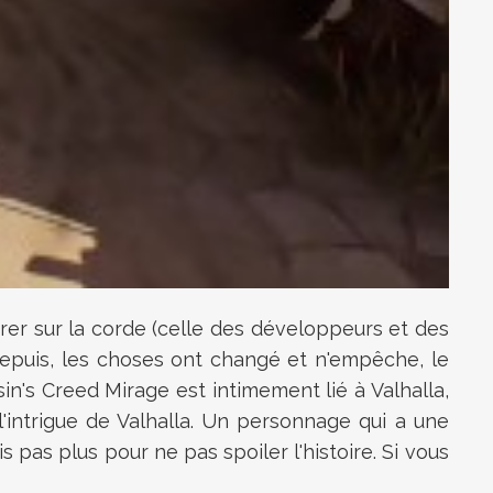
tirer sur la corde (celle des développeurs et des
Depuis, les choses ont changé et n'empêche, le
assin's Creed Mirage est intimement lié à Valhalla,
'intrigue de Valhalla. Un personnage qui a une
 pas plus pour ne pas spoiler l'histoire. Si vous