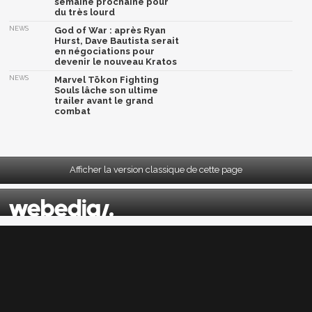
semaine prochaine pour
du très lourd
NEWS
God of War : après Ryan
Hurst, Dave Bautista serait
en négociations pour
devenir le nouveau Kratos
NEWS
Marvel Tōkon Fighting
Souls lâche son ultime
trailer avant le grand
combat
Afficher la version classique de cette page
Mentions légales
|
CGU
|
CGV
|
Politique données personnelles
|
Cookies
|
Préférences cookies
|
Contacts
Depuis 2004, JeuxActu décrypte l'actualité du jeu vidéo sur toutes les plateformes.
Sorties, previews, gameplay, trailers, tests, astuces et soluces... on vous dit tout ! PC,
PS5, PS4, PS4 Pro, Xbox series X, Xbox One, Xbox One X, PS3, Xbox 360, Nintendo Switch,
Wii U, Nintendo 3DS, Nintendo 2DS, Stadia, Xbox Game Pass...