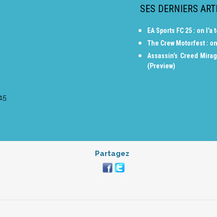
SES DERNIERS ART
EA Sports FC 25 : on l'
The Crew Motorfest : on
Assassin’s Creed Mirag
(Preview)
15
Partagez