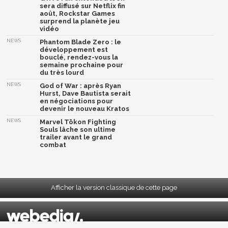
sera diffusé sur Netflix fin
août, Rockstar Games
surprend la planète jeu
vidéo
NEWS
Phantom Blade Zero : le
développement est
bouclé, rendez-vous la
semaine prochaine pour
du très lourd
NEWS
God of War : après Ryan
Hurst, Dave Bautista serait
en négociations pour
devenir le nouveau Kratos
NEWS
Marvel Tōkon Fighting
Souls lâche son ultime
trailer avant le grand
combat
Afficher la version classique de cette page