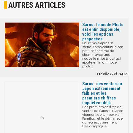
AUTRES ARTICLES
Saros : le mode Photo
est enfin disponible,
voici les options
proposées
Deux mois après sa
sortie, Saros continue son
petit bonhomme de
chemin avec une
nouvelle mise à jour qui
ajoute enfin un mode
photo.
11/06/2026, 14:59
Saros : des ventes au
Japon extrêmement
faibles et les
premiers chiffres
inquiètent déjà
Les premiers chiffres de
ventes de Saros au Japon
viennent de tomber via
Famitsu, et le démarrage
du jeu est clairement
très compliqué.