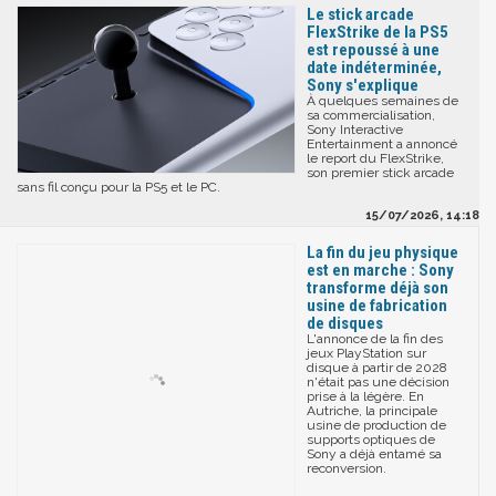
Le stick arcade
FlexStrike de la PS5
est repoussé à une
date indéterminée,
Sony s'explique
À quelques semaines de
sa commercialisation,
Sony Interactive
Entertainment a annoncé
le report du FlexStrike,
son premier stick arcade
sans fil conçu pour la PS5 et le PC.
15/07/2026, 14:18
La fin du jeu physique
est en marche : Sony
transforme déjà son
usine de fabrication
de disques
L'annonce de la fin des
jeux PlayStation sur
disque à partir de 2028
n'était pas une décision
prise à la légère. En
Autriche, la principale
usine de production de
supports optiques de
Sony a déjà entamé sa
reconversion.