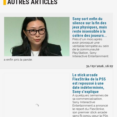
AUTRES ARTICLES
Sony sort enfin du
silence sur la fin des
jeux physiques, mais
reste insensible à la
colère des joueurs...
Près d'un mois après
avoir provoqué une
véritable tempête au sein
de la communauté
PlayStation, Sony
Interactive Entertainment
a enfin pris la parole.
31/07/2026, 16:07
Le stick arcade
FlexStrike de la PS5
est repoussé à une
date indéterminée,
Sony s'explique
À quelques semaines de
sa commercialisation,
Sony Interactive
Entertainment a annoncé
le report du FlexStrike,
son premier stick arcade
sans fil conçu pour la PS5