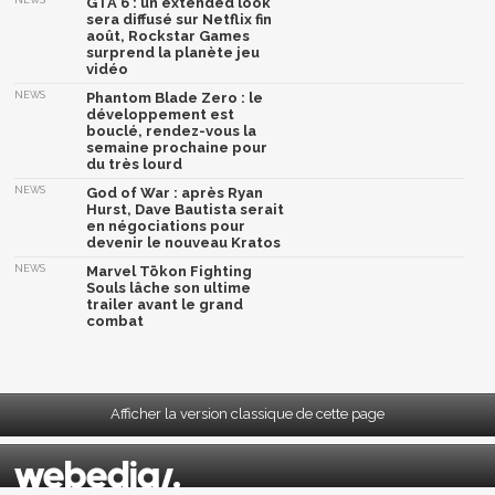
GTA 6 : un extended look
sera diffusé sur Netflix fin
août, Rockstar Games
surprend la planète jeu
vidéo
NEWS
Phantom Blade Zero : le
développement est
bouclé, rendez-vous la
semaine prochaine pour
du très lourd
NEWS
God of War : après Ryan
Hurst, Dave Bautista serait
en négociations pour
devenir le nouveau Kratos
NEWS
Marvel Tōkon Fighting
Souls lâche son ultime
trailer avant le grand
combat
Afficher la version classique de cette page