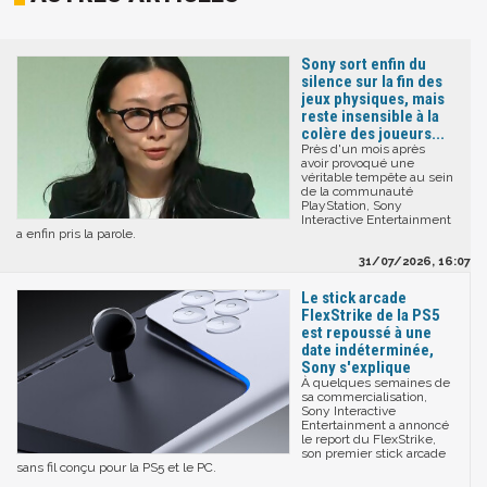
Sony sort enfin du
silence sur la fin des
jeux physiques, mais
reste insensible à la
colère des joueurs...
Près d'un mois après
avoir provoqué une
véritable tempête au sein
de la communauté
PlayStation, Sony
Interactive Entertainment
a enfin pris la parole.
31/07/2026, 16:07
Le stick arcade
FlexStrike de la PS5
est repoussé à une
date indéterminée,
Sony s'explique
À quelques semaines de
sa commercialisation,
Sony Interactive
Entertainment a annoncé
le report du FlexStrike,
son premier stick arcade
sans fil conçu pour la PS5 et le PC.