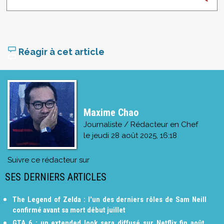
Réagir à cet article
Maxime Chao
Journaliste / Rédacteur en Chef
le
jeudi 28 août 2025, 16:18
Suivre ce rédacteur sur
SES DERNIERS ARTICLES
The Legend of Zelda : l'un des derniers rôles de Sam Neill
confirmé avant sa mort début juillet
GTA 6 : un extended look sera diffusé sur Netflix fin août,