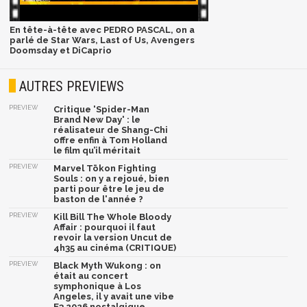
En tête-à-tête avec PEDRO PASCAL, on a
parlé de Star Wars, Last of Us, Avengers
Doomsday et DiCaprio
AUTRES PREVIEWS
PREVIEW
Critique 'Spider-Man
Brand New Day' : le
réalisateur de Shang-Chi
offre enfin à Tom Holland
le film qu’il méritait
PREVIEW
Marvel Tōkon Fighting
Souls : on y a rejoué, bien
parti pour être le jeu de
baston de l'année ?
PREVIEW
Kill Bill The Whole Bloody
Affair : pourquoi il faut
revoir la version Uncut de
4h35 au cinéma (CRITIQUE)
PREVIEW
Black Myth Wukong : on
était au concert
symphonique à Los
Angeles, il y avait une vibe
E3 2026 nostalgique