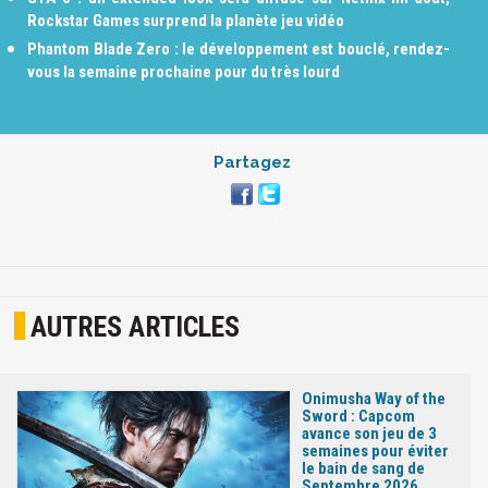
Rockstar Games surprend la planète jeu vidéo
Phantom Blade Zero : le développement est bouclé, rendez-
vous la semaine prochaine pour du très lourd
Partagez
AUTRES ARTICLES
Onimusha Way of the
Sword : Capcom
avance son jeu de 3
semaines pour éviter
le bain de sang de
Septembre 2026