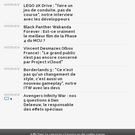
INTERVIEW
LEGO 2K Drive : "faire un
jeu de conduite, pas de
course", notre interview
avec les développeurs
INTERVIEW
Black Panther Wakanda
Forever : Est-ce vraiment
le meilleur film de la Phase
4 du MCU ?
INTERVIEW
Vincent Desmazes (Xbox
France) : "Le grand public
n’est pas encore concerné
par Project xCloud"
INTERVIEW
Borderlands 3 : "Ce n'est
pas qu'un changement de
style, c'est aussi un
nouveau gameplay", notre
ITW avec les devs
INTERVIEW
Avengers Infinity War : nos
4
5 questions à Dan
Deleeuw, le responsable
des effets spéciaux
Afficher la version classique de cette page