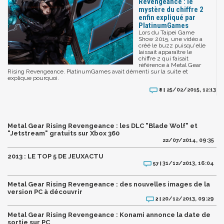
Revengeance : le
mystère du chiffre 2
enfin expliqué par
PlatinumGames
Lors du Taipei Game
Show 2015, une vidéo a
créé le buzz puisqu'elle
laissait apparaître le
chiffre 2 qui faisait
référence à Metal Gear
Rising Revengeance. PlatinumGames avait démenti sur la suite et
explique pourquoi.
25/02/2015, 12:13
8 |
Metal Gear Rising Revengeance : les DLC "Blade Wolf" et
"Jetstream" gratuits sur Xbox 360
22/07/2014, 09:35
2013 : LE TOP 5 DE JEUXACTU
31/12/2013, 16:04
57 |
Metal Gear Rising Revengeance : des nouvelles images de la
version PC à découvrir
20/12/2013, 09:29
2 |
Metal Gear Rising Revengeance : Konami annonce la date de
sortie sur PC