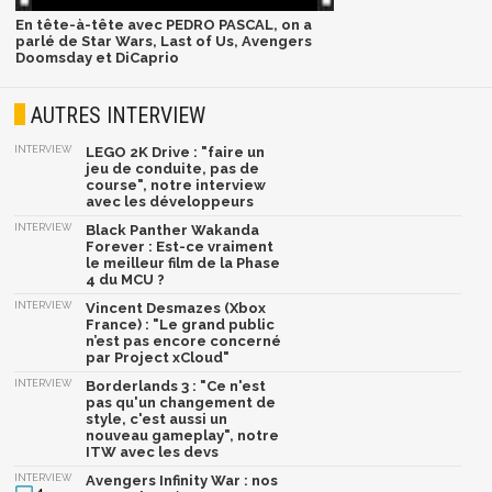
En tête-à-tête avec PEDRO PASCAL, on a
parlé de Star Wars, Last of Us, Avengers
Doomsday et DiCaprio
AUTRES INTERVIEW
INTERVIEW
LEGO 2K Drive : "faire un
jeu de conduite, pas de
course", notre interview
avec les développeurs
INTERVIEW
Black Panther Wakanda
Forever : Est-ce vraiment
le meilleur film de la Phase
4 du MCU ?
INTERVIEW
Vincent Desmazes (Xbox
France) : "Le grand public
n’est pas encore concerné
par Project xCloud"
INTERVIEW
Borderlands 3 : "Ce n'est
pas qu'un changement de
style, c'est aussi un
nouveau gameplay", notre
ITW avec les devs
INTERVIEW
Avengers Infinity War : nos
4