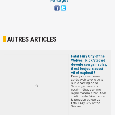
Partagez
AUTRES ARTICLES
Fatal Fury City of the
Wolves : Rick Strowd
dévoile son gameplay,
il est toujours aussi
vif et explosif !
Deux jours seulement
après avoir levé le voile
sur le casting de sa
Saison 3 à travers un
court-métrage animé
signé Masami Obari, SNK
continue de faire monter
la pression autour de
Fatal Fury City of the
Wolves.