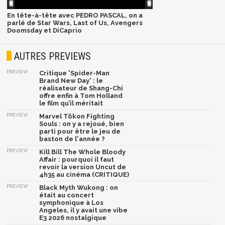
En tête-à-tête avec PEDRO PASCAL, on a
parlé de Star Wars, Last of Us, Avengers
Doomsday et DiCaprio
AUTRES PREVIEWS
PREVIEW
Critique 'Spider-Man
Brand New Day' : le
réalisateur de Shang-Chi
offre enfin à Tom Holland
le film qu’il méritait
PREVIEW
Marvel Tōkon Fighting
Souls : on y a rejoué, bien
parti pour être le jeu de
baston de l'année ?
PREVIEW
Kill Bill The Whole Bloody
Affair : pourquoi il faut
revoir la version Uncut de
4h35 au cinéma (CRITIQUE)
PREVIEW
Black Myth Wukong : on
était au concert
symphonique à Los
Angeles, il y avait une vibe
E3 2026 nostalgique