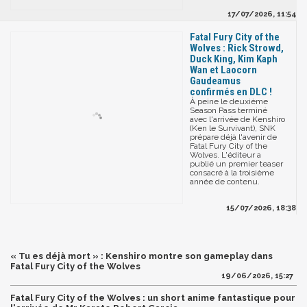
17/07/2026, 11:54
Fatal Fury City of the
Wolves : Rick Strowd,
Duck King, Kim Kaph
Wan et Laocorn
Gaudeamus
confirmés en DLC !
À peine le deuxième
Season Pass terminé
avec l'arrivée de Kenshiro
(Ken le Survivant), SNK
prépare déjà l'avenir de
Fatal Fury City of the
Wolves. L'éditeur a
publié un premier teaser
consacré à la troisième
année de contenu.
15/07/2026, 18:38
« Tu es déjà mort » : Kenshiro montre son gameplay dans
Fatal Fury City of the Wolves
19/06/2026, 15:27
Fatal Fury City of the Wolves : un short anime fantastique pour