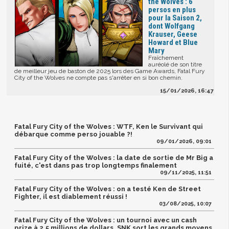
the Wolves : 6
persos en plus
pour la Saison 2,
dont Wolfgang
Krauser, Geese
Howard et Blue
Mary
Fraîchement
auréolé de son titre
de meilleur jeu de baston de 2025 lors des Game Awards, Fatal Fury
City of the Wolves ne compte pas s'arrêter en si bon chemin.
15/01/2026, 16:47
Fatal Fury City of the Wolves : WTF, Ken le Survivant qui
débarque comme perso jouable ?!
09/01/2026, 09:01
Fatal Fury City of the Wolves : la date de sortie de Mr Big a
fuité, c'est dans pas trop longtemps finalement
09/11/2025, 11:51
Fatal Fury City of the Wolves : on a testé Ken de Street
Fighter, il est diablement réussi !
03/08/2025, 10:07
Fatal Fury City of the Wolves : un tournoi avec un cash
prize à 2,5 millions de dollars, SNK sort les grands moyens