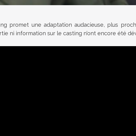
ing promet une adaptation audacieuse, plus proch
rtie ni information sur le casting n’ont encore été dé