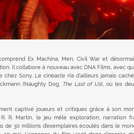
 comprend Ex Machina, Men, Civil War et désormais
tion. Il collabore à nouveau avec DNA Films, avec qui 
e chez Sony. Le cinéaste n’a d'ailleurs jamais cac
ruckmann (Naughty Dog
, The Last of Us
), où les de
ement captivé joueurs et critiques grâce à son m
R. R. Martin, le jeu mêle exploration, narration
 de 30 millions d’exemplaires écoulés dans le mond