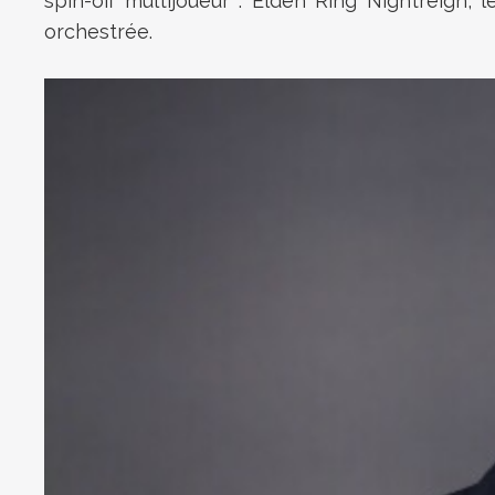
spin-off multijoueur : Elden Ring Nightreign, 
orchestrée.