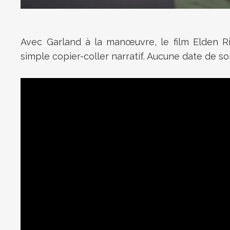
Avec Garland à la manœuvre, le film Elden R
simple copier-coller narratif. Aucune date de so