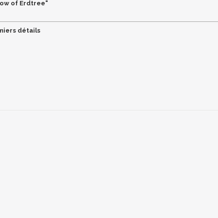
dow of Erdtree"
miers détails