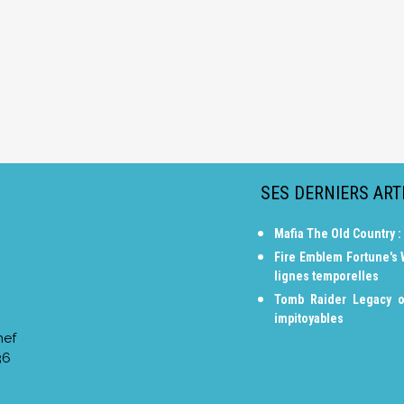
SES DERNIERS ART
Mafia The Old Country :
Fire Emblem Fortune's
lignes temporelles
Tomb Raider Legacy o
impitoyables
hef
36