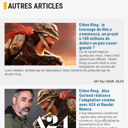
AUTRES ARTICLES
Elden Ring : le
tournage du film a
commencé, un projet
à 100 millions de
dollars un peu casse-
gueule ?
On le savait depuis
quelques mois, mais c’est
désormais officiel : Elden
Ring va avoir droit à une
adaptation en prises de
vues réelles, portée par le réalisateur Alex Garland et produite par le
studio A24.
20/04/2026, 15:10
Elden Ring : Alex
Garland réalisera
l’adaptation cinéma
avec A24 et Bandai
Namco
C’est désormais confirmé
: après des semaines de
rumeurs, A24 officialise le
lancement d’un film
Elden Ring en live-action,