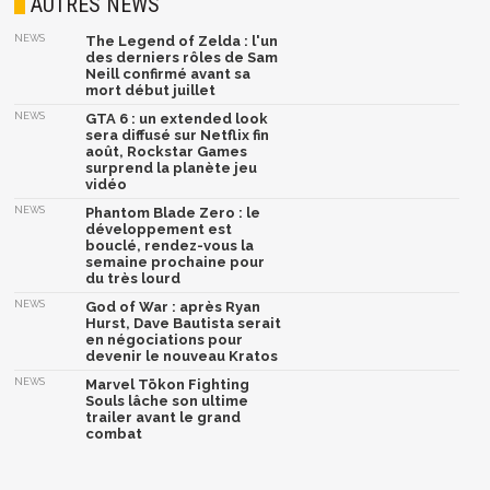
AUTRES NEWS
NEWS
The Legend of Zelda : l'un
des derniers rôles de Sam
Neill confirmé avant sa
mort début juillet
NEWS
GTA 6 : un extended look
sera diffusé sur Netflix fin
août, Rockstar Games
surprend la planète jeu
vidéo
NEWS
Phantom Blade Zero : le
développement est
bouclé, rendez-vous la
semaine prochaine pour
du très lourd
NEWS
God of War : après Ryan
Hurst, Dave Bautista serait
en négociations pour
devenir le nouveau Kratos
NEWS
Marvel Tōkon Fighting
Souls lâche son ultime
trailer avant le grand
combat