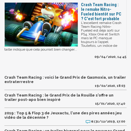
Crash Team Racing :
le remake Nitro-
Fueled bientôt sur PC
? C'est fort probable
L'excellent remake Crash
Team Racing Nitro-
Fueled est déjà sorti sur
PS4, Xbox One et Switch
mais le PC manque
toujours à l'appel.
Toutefois, un indice de
taille indique que cela pourrait bien changer...
09/04/2020, 14:45
Crash Team Racing : voici le Grand Prix de Gasmoxia, un trailer
extraterrestre
19/02/2020, 18:03
Crash Team Racing : le Grand Prix de la Rouille s'offre un
trailer post-apo bien inspiré
15/01/2020, 17:40
2019 : Top 5 & Flop 3 de Jeuxactu, l'une des pires années jeu
vidéo de la décennie ?
31/12/2019, 17:00
6 |
Crash Team Racing : un trailer hivernal pour le nouveau Grand