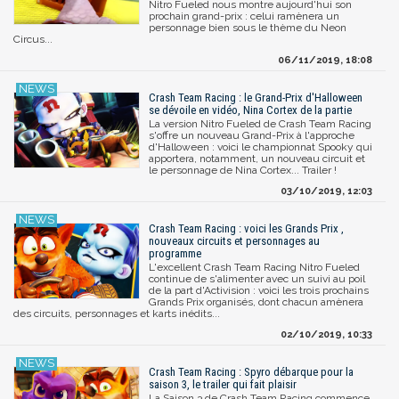
Nitro Fueled nous montre aujourd'hui son
prochain grand-prix : celui ramènera un
personnage bien sous le thème du Neon
Circus...
06/11/2019, 18:08
Crash Team Racing : le Grand-Prix d'Halloween
se dévoile en vidéo, Nina Cortex de la partie
La version Nitro Fueled de Crash Team Racing
s'offre un nouveau Grand-Prix à l'approche
d'Halloween : voici le championnat Spooky qui
apportera, notamment, un nouveau circuit et
le personnage de Nina Cortex... Trailer !
03/10/2019, 12:03
Crash Team Racing : voici les Grands Prix ,
nouveaux circuits et personnages au
programme
L'excellent Crash Team Racing Nitro Fueled
continue de s'alimenter avec un suivi au poil
de la part d'Activision : voici les trois prochains
Grands Prix organisés, dont chacun amènera
des circuits, personnages et karts inédits...
02/10/2019, 10:33
Crash Team Racing : Spyro débarque pour la
saison 3, le trailer qui fait plaisir
La Saison 3 de Crash Team Racing commence