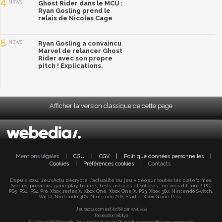
4
NEWS
Ghost Rider dans le MCU :
Ryan Gosling prend le
relais de Nicolas Cage
5
NEWS
Ryan Gosling a convaincu
Marvel de relancer Ghost
Rider avec son propre
pitch ! Explications.
Afficher la version classique de cette page
Mentions légales
|
CGU
|
CGV
|
Politique données personnelles
|
Cookies
|
Préférences cookies
|
Contacts
Depuis 2004, JeuxActu décrypte l'actualité du jeu vidéo sur toutes les plateformes.
Sorties, previews, gameplay, trailers, tests, astuces et soluces... on vous dit tout ! PC,
PS5, PS4, PS4 Pro, Xbox series X, Xbox One, Xbox One X, PS3, Xbox 360, Nintendo Switch,
Wii U, Nintendo 3DS, Nintendo 2DS, Stadia, Xbox Game Pass...
Jeuxactu.com est édité par
Webedia
Réalisation Vitalyn
© 2004-2026 Webedia. Tous droits réservés. Reproduction interdite sans autorisation.