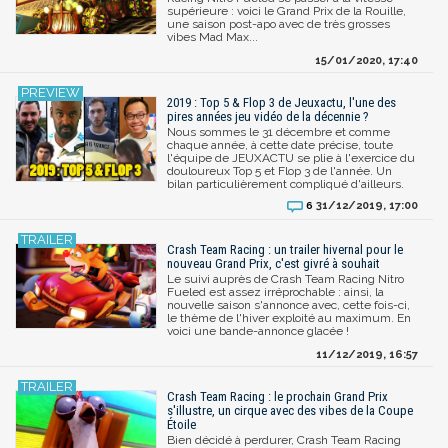
supérieure : voici le Grand Prix de la Rouille,
une saison post-apo avec de très grosses
vibes Mad Max...
15/01/2020, 17:40
2019 : Top 5 & Flop 3 de Jeuxactu, l'une des
pires années jeu vidéo de la décennie ?
Nous sommes le 31 décembre et comme
chaque année, à cette date précise, toute
l'équipe de JEUXACTU se plie à l'exercice du
douloureux Top 5 et Flop 3 de l'année. Un
bilan particulièrement compliqué d'ailleurs.
31/12/2019, 17:00
6
Crash Team Racing : un trailer hivernal pour le
nouveau Grand Prix, c'est givré à souhait
Le suivi auprès de Crash Team Racing Nitro
Fueled est assez irréprochable : ainsi, la
nouvelle saison s'annonce avec, cette fois-ci,
le thème de l'hiver exploité au maximum. En
voici une bande-annonce glacée !
11/12/2019, 16:57
Crash Team Racing : le prochain Grand Prix
s'illustre, un cirque avec des vibes de la Coupe
Étoile
Bien décidé à perdurer, Crash Team Racing