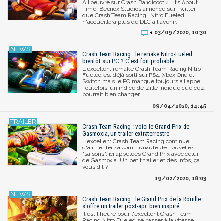
A l'oeuvre sur Crash Bandicoot 4 : It’s About
Time, Beenox Studios annonce sur Twitter
que Crash Team Racing : Nitro Fueled
n'accueillera plus de DLC à l'avenir.
03/09/2020, 10:30
1
Crash Team Racing : le remake Nitro-Fueled
bientôt sur PC ? C'est fort probable
L'excellent remake Crash Team Racing Nitro-
Fueled est déjà sorti sur PS4, Xbox One et
Switch mais le PC manque toujours à l'appel.
Toutefois, un indice de taille indique que cela
pourrait bien changer...
09/04/2020, 14:45
Crash Team Racing : voici le Grand Prix de
Gasmoxia, un trailer extraterrestre
L'excellent Crash Team Racing continue
d'alimenter sa communauté de nouvelles
"saisons", ici appelées Grand Prix avec celui
de Gasmoxia. Un petit trailer et des infos, ça
vous dit ?
19/02/2020, 18:03
Crash Team Racing : le Grand Prix de la Rouille
s'offre un trailer post-apo bien inspiré
Il est l'heure pour l'excellent Crash Team
Racing Nitro Fueled se passer à la vitesse