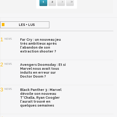
1
2
Suivante
Dernière
LES + LUS
1
NEWS
Far Cry : un nouveau jeu
très ambitieux après
l'abandon de son
extraction shooter ?
2
NEWS
Avengers Doomsday : Et si
Marvel nous avait tous
induits en erreur sur
Doctor Doom ?
3
NEWS
Black Panther 3 : Marvel
dévoile son nouveau
T'Challa, Ryan Coogler
l'aurait trouvé en
quelques semaines