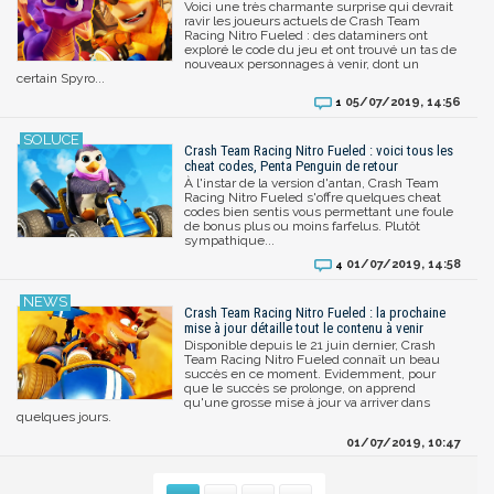
Voici une très charmante surprise qui devrait
ravir les joueurs actuels de Crash Team
Racing Nitro Fueled : des dataminers ont
exploré le code du jeu et ont trouvé un tas de
nouveaux personnages à venir, dont un
certain Spyro...
05/07/2019, 14:56
1
Crash Team Racing Nitro Fueled : voici tous les
cheat codes, Penta Penguin de retour
À l'instar de la version d'antan, Crash Team
Racing Nitro Fueled s'offre quelques cheat
codes bien sentis vous permettant une foule
de bonus plus ou moins farfelus. Plutôt
sympathique...
01/07/2019, 14:58
4
Crash Team Racing Nitro Fueled : la prochaine
mise à jour détaille tout le contenu à venir
Disponible depuis le 21 juin dernier, Crash
Team Racing Nitro Fueled connaît un beau
succès en ce moment. Evidemment, pour
que le succès se prolonge, on apprend
qu'une grosse mise à jour va arriver dans
quelques jours.
01/07/2019, 10:47