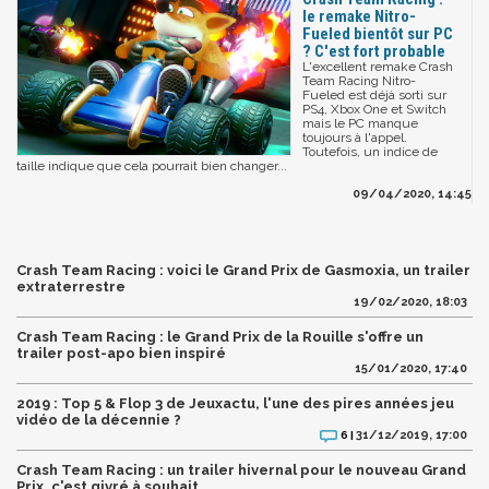
le remake Nitro-
Fueled bientôt sur PC
? C'est fort probable
L'excellent remake Crash
Team Racing Nitro-
Fueled est déjà sorti sur
PS4, Xbox One et Switch
mais le PC manque
toujours à l'appel.
Toutefois, un indice de
taille indique que cela pourrait bien changer...
09/04/2020, 14:45
Crash Team Racing : voici le Grand Prix de Gasmoxia, un trailer
extraterrestre
19/02/2020, 18:03
Crash Team Racing : le Grand Prix de la Rouille s'offre un
trailer post-apo bien inspiré
15/01/2020, 17:40
2019 : Top 5 & Flop 3 de Jeuxactu, l'une des pires années jeu
vidéo de la décennie ?
31/12/2019, 17:00
6 |
Crash Team Racing : un trailer hivernal pour le nouveau Grand
Prix, c'est givré à souhait