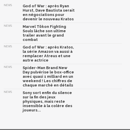
NEWS
God of War : après Ryan
Hurst, Dave Bautista serait
en négociations pour
devenir le nouveau Kratos
NEWS
Marvel Tōkon Fighting
Souls lâche son ultime
trailer avant le grand
combat
NEWS
God of War : après Kratos,
la série Amazon va aussi à
remplacer Atreus et une
autre actrice
NEWS
Spider-Man Brand New
Day pulvérise le box-office
avec quasi 1 milliard en un
weekend ! Les chiffres de
chaque marché en détails
NEWS
Sony sort enfin du silence
sur la fin des jeux
physiques, mais reste
insensible à la colère des
joueurs...