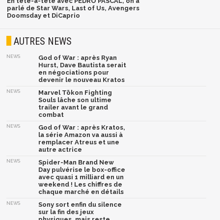
En tête-à-tête avec PEDRO PASCAL, on a
parlé de Star Wars, Last of Us, Avengers
Doomsday et DiCaprio
AUTRES NEWS
NEWS
God of War : après Ryan
Hurst, Dave Bautista serait
en négociations pour
devenir le nouveau Kratos
NEWS
Marvel Tōkon Fighting
Souls lâche son ultime
trailer avant le grand
combat
NEWS
God of War : après Kratos,
la série Amazon va aussi à
remplacer Atreus et une
autre actrice
NEWS
Spider-Man Brand New
Day pulvérise le box-office
avec quasi 1 milliard en un
weekend ! Les chiffres de
chaque marché en détails
NEWS
Sony sort enfin du silence
sur la fin des jeux
physiques, mais reste