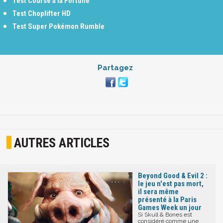
Test Course à la Fortune
Test Choplifter HD
Test Super Pokémon Rumble
Partagez
AUTRES ARTICLES
Beyond Good & Evil 2 :
le jeu n'est pas mort,
il sera même
présenté à la Paris
Games Week un jour
Si Skull & Bones est
considéré comme une