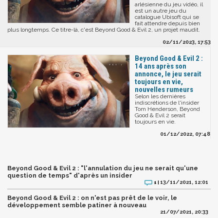
arlésienne du jeu vidéo, il
est un autre jeu du
catalogue Ubisoft qui se
fait attendre depuis bien
plus longtemps. Ce titre-là, c'est Beyond Good & Evil 2, un projet maudit.
02/11/2023, 17:53
Beyond Good & Evil 2 :
14 ans après son
annonce, le jeu serait
toujours en vie,
nouvelles rumeurs
Selon les dernières
indiscrétions de l'insider
Tom Henderson, Beyond
Good & Evil 2 serait
toujours en vie.
01/12/2022, 07:48
Beyond Good & Evil 2 : "l'annulation du jeu ne serait qu'une
question de temps" d'après un insider
13/11/2021, 12:01
1 |
Beyond Good & Evil 2 : on n'est pas prêt de le voir, le
développement semble patiner à nouveau
21/07/2021, 20:33