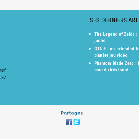
SES DERNIERS ART
The Legend of Zelda : 
juillet
GTA 6 : un extended lo
planète jeu vidéo
Phantom Blade Zero : 
hef
pour du très lourd
:37
Partagez