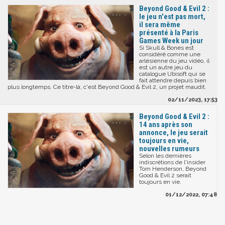
Beyond Good & Evil 2 :
le jeu n'est pas mort,
il sera même
présenté à la Paris
Games Week un jour
Si Skull & Bones est
considéré comme une
arlésienne du jeu vidéo, il
est un autre jeu du
catalogue Ubisoft qui se
fait attendre depuis bien
plus longtemps. Ce titre-là, c'est Beyond Good & Evil 2, un projet maudit.
02/11/2023, 17:53
Beyond Good & Evil 2 :
14 ans après son
annonce, le jeu serait
toujours en vie,
nouvelles rumeurs
Selon les dernières
indiscrétions de l'insider
Tom Henderson, Beyond
Good & Evil 2 serait
toujours en vie.
01/12/2022, 07:48