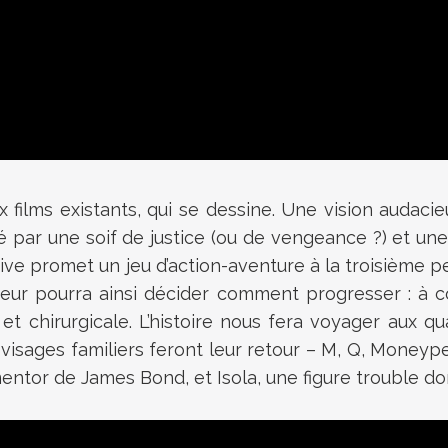
x films existants, qui se dessine. Une vision audacie
ar une soif de justice (ou de vengeance ?) et une e
ive promet un jeu d’action-aventure à la troisième p
ueur pourra ainsi décider comment progresser : à 
 et chirurgicale. L’histoire nous fera voyager aux 
s visages familiers feront leur retour – M, Q, Mone
tor de James Bond, et Isola, une figure trouble don