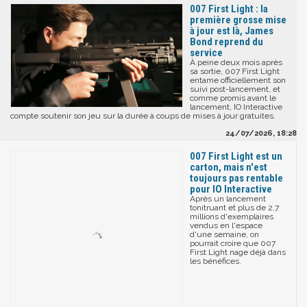
007 First Light : la
première grosse mise
à jour est là, James
Bond reprend du
service
À peine deux mois après
sa sortie, 007 First Light
entame officiellement son
suivi post-lancement, et
comme promis avant le
lancement, IO Interactive
compte soutenir son jeu sur la durée à coups de mises à jour gratuites.
24/07/2026, 18:28
007 First Light est un
carton, mais n'est
toujours pas rentable
pour IO Interactive
Après un lancement
tonitruant et plus de 2,7
millions d'exemplaires
vendus en l'espace
d'une semaine, on
pourrait croire que 007
First Light nage déjà dans
les bénéfices.