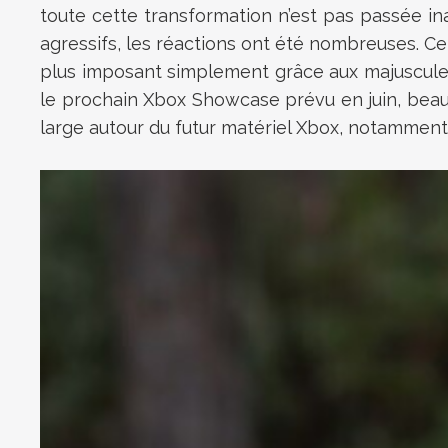
toute cette transformation n’est pas passée in
agressifs, les réactions ont été nombreuses. C
plus imposant simplement grâce aux majuscules,
le prochain Xbox Showcase prévu en juin, beau
large autour du futur matériel Xbox, notamment