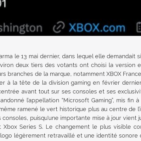
arma le 13 mai dernier, dans lequel elle demandait
ron deux tiers des votants ont choisi la version 
sieurs branches de la marque, notamment XBOX France
er à la tête de la division gaming en février dern
trée avant tout sur ses consoles et ses exclusivi
ndonné l’appellation “Microsoft Gaming”, mis fin à
ême ramené le vert historique plus au centre de l’i
es consoles, puisqu'une importante mise à jour vien
 Xbox Series S. Le changement le plus visible c
ogo légèrement retravaillé et une identité sonore 