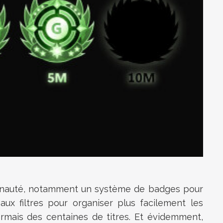
munauté, notamment un système de badges pour
ux filtres pour organiser plus facilement les
rmais des centaines de titres. Et évidemment,