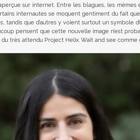
aperçue sur internet. Entre les blagues, les mèmes
ertains internautes se moquent gentiment du fait qu
 tandis que d’autres y voient surtout un symbole d’u
coup pensent que cette nouvelle image n’est proba
 du très attendu Project Helix. Wait and see comme o