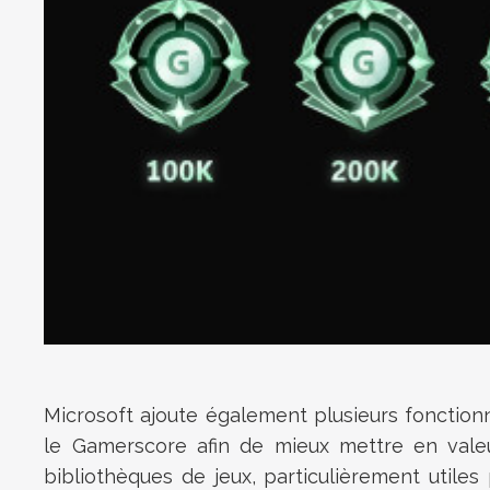
Microsoft ajoute également plusieurs foncti
le Gamerscore afin de mieux mettre en valeur
bibliothèques de jeux, particulièrement util