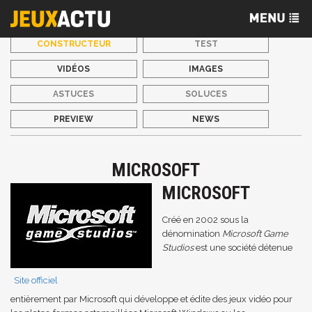
CONSTRUCTEUR
TEST
VIDÉOS
IMAGES
ASTUCES
SOLUCES
PREVIEW
NEWS
MICROSOFT
MICROSOFT
Créé en
2002
sous la
dénomination
Microsoft Game
Studios
est une société détenue
Site officiel
entièrement par
Microsoft
qui développe et édite des
jeux vidéo
pour