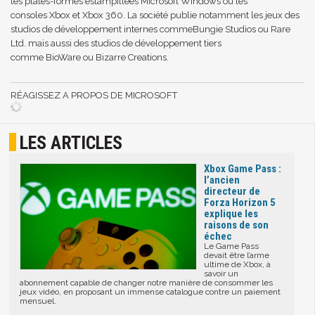
les plates-formes estampillées
Microsoft Windows
ou les
consoles
Xbox
et
Xbox 360
. La société publie notamment les jeux des
studios de développement internes comme
Bungie Studios
ou
Rare
Ltd.
mais aussi des studios de développement tiers
comme
BioWare
ou
Bizarre Creations
.
RÉAGISSEZ A PROPOS DE MICROSOFT
LES ARTICLES
Xbox Game Pass :
l’ancien
directeur de
Forza Horizon 5
explique les
raisons de son
échec
Le Game Pass
devait être l’arme
ultime de Xbox, à
savoir un
abonnement capable de changer notre manière de consommer les
jeux vidéo, en proposant un immense catalogue contre un paiement
mensuel.