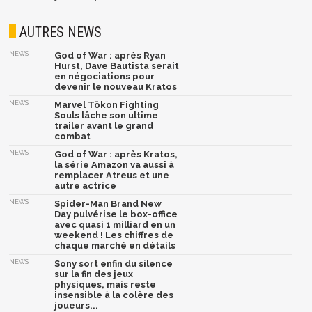
AUTRES NEWS
NEWS
God of War : après Ryan
Hurst, Dave Bautista serait
en négociations pour
devenir le nouveau Kratos
NEWS
Marvel Tōkon Fighting
Souls lâche son ultime
trailer avant le grand
combat
NEWS
God of War : après Kratos,
la série Amazon va aussi à
remplacer Atreus et une
autre actrice
NEWS
Spider-Man Brand New
Day pulvérise le box-office
avec quasi 1 milliard en un
weekend ! Les chiffres de
chaque marché en détails
NEWS
Sony sort enfin du silence
sur la fin des jeux
physiques, mais reste
insensible à la colère des
joueurs...