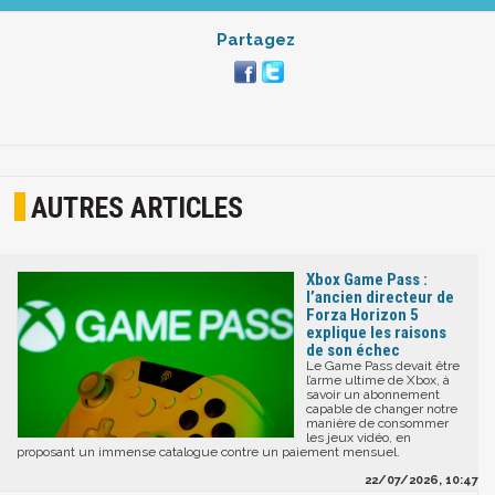
Partagez
AUTRES ARTICLES
Xbox Game Pass :
l’ancien directeur de
Forza Horizon 5
explique les raisons
de son échec
Le Game Pass devait être
l’arme ultime de Xbox, à
savoir un abonnement
capable de changer notre
manière de consommer
les jeux vidéo, en
proposant un immense catalogue contre un paiement mensuel.
22/07/2026, 10:47