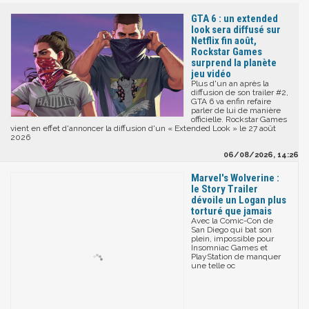
GTA 6 : un extended
look sera diffusé sur
Netflix fin août,
Rockstar Games
surprend la planète
jeu vidéo
Plus d'un an après la
diffusion de son trailer #2,
GTA 6 va enfin refaire
parler de lui de manière
officielle. Rockstar Games
vient en effet d'annoncer la diffusion d'un « Extended Look » le 27 août
2026
06/08/2026, 14:26
Marvel's Wolverine :
le Story Trailer
dévoile un Logan plus
torturé que jamais
Avec la Comic-Con de
San Diego qui bat son
plein, impossible pour
Insomniac Games et
PlayStation de manquer
une telle oc