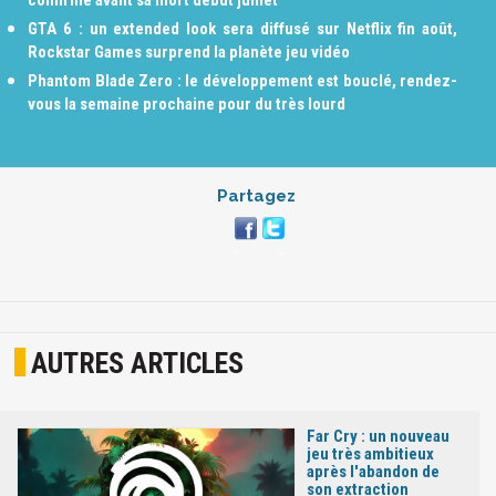
confirmé avant sa mort début juillet
GTA 6 : un extended look sera diffusé sur Netflix fin août,
Rockstar Games surprend la planète jeu vidéo
Phantom Blade Zero : le développement est bouclé, rendez-
vous la semaine prochaine pour du très lourd
Partagez
AUTRES ARTICLES
Far Cry : un nouveau
jeu très ambitieux
après l'abandon de
son extraction