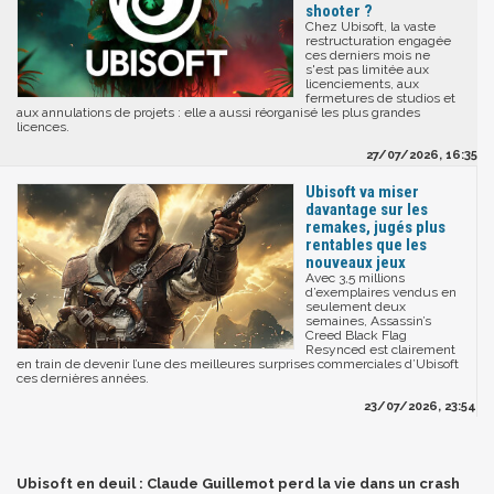
shooter ?
Chez Ubisoft, la vaste
restructuration engagée
ces derniers mois ne
s'est pas limitée aux
licenciements, aux
fermetures de studios et
aux annulations de projets : elle a aussi réorganisé les plus grandes
licences.
27/07/2026, 16:35
Ubisoft va miser
davantage sur les
remakes, jugés plus
rentables que les
nouveaux jeux
Avec 3,5 millions
d’exemplaires vendus en
seulement deux
semaines, Assassin’s
Creed Black Flag
Resynced est clairement
en train de devenir l’une des meilleures surprises commerciales d’Ubisoft
ces dernières années.
23/07/2026, 23:54
Ubisoft en deuil : Claude Guillemot perd la vie dans un crash