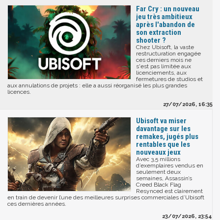
Far Cry : un nouveau
jeu très ambitieux
après l'abandon de
son extraction
shooter ?
Chez Ubisoft, la vaste
restructuration engagée
ces derniers mois ne
s'est pas limitée aux
licenciements, aux
fermetures de studios et
aux annulations de projets : elle a aussi réorganisé les plus grandes
licences.
27/07/2026, 16:35
Ubisoft va miser
davantage sur les
remakes, jugés plus
rentables que les
nouveaux jeux
Avec 3,5 millions
d’exemplaires vendus en
seulement deux
semaines, Assassin’s
Creed Black Flag
Resynced est clairement
en train de devenir l’une des meilleures surprises commerciales d’Ubisoft
ces dernières années.
23/07/2026, 23:54