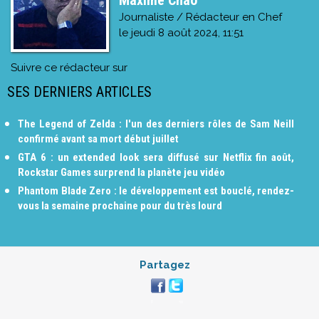
Journaliste / Rédacteur en Chef
le
jeudi 8 août 2024, 11:51
Suivre ce rédacteur sur
SES DERNIERS ARTICLES
The Legend of Zelda : l'un des derniers rôles de Sam Neill
confirmé avant sa mort début juillet
GTA 6 : un extended look sera diffusé sur Netflix fin août,
Rockstar Games surprend la planète jeu vidéo
Phantom Blade Zero : le développement est bouclé, rendez-
vous la semaine prochaine pour du très lourd
Partagez