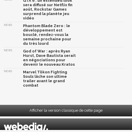
GTA 6 : un extended look
sera diffusé sur Netflix fin
août, Rockstar Games
surprend la planète jeu
vidéo
NEWS
Phantom Blade Zero : le
développement est
bouclé, rendez-vous la
semaine prochaine pour
du très lourd
NEWS
God of War : après Ryan
Hurst, Dave Bautista serait
en négociations pour
devenir le nouveau Kratos
NEWS
Marvel Tōkon Fighting
Souls lâche son ultime
trailer avant le grand
combat
Afficher la version classique de cette page