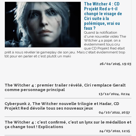
The Witcher 4 : CD
Projekt Red a-t-il
changé le visage de
Ciri suite à la
polémique, vrai ou
faux ?
Quand la notification
d'une nouvelle vidéo The
Witcher 4 a popé, on a
évidemment tous cru
que CD Projekt Red était
prêt à nous révéler le gameplay de son jeu. Mais c'était évidemment trop
tôt pour en parler et c'est plutôt un maki
26/02/2025, 19:03
The Witcher 4 : premier trailer révélé, Ciri remplace Geralt
comme personnage principal
13/12/2024, 02:24
Cyberpunk 2, The Witcher nouvelle trilogie et Hadar, CD
Projekt Red dévoile tous ses nouveaux jeux
04/10/2022, 20:57
The Witcher 4 : c'est confirmé, c'est un lynx sur le médaillon et
ça change tout ! Explications
24/03/2022, 12:15