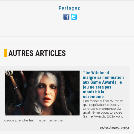
Partagez
AUTRES ARTICLES
The Witcher 4 :
malgré sa nomination
aux Game Awards, le
jeu ne sera pas
montré à la
cérémonie
Les fans de The Witcher
qui espéraient découvrir
une bande-annonce du
quatrième opus lors des
Game Awards 2025 vont
devoir prendre leur mal en patience.
27/11/2025, 09:51