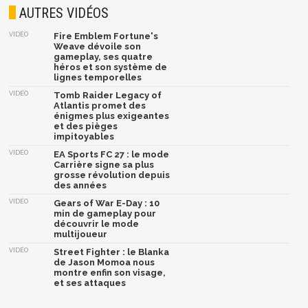
AUTRES VIDÉOS
VIDÉO
Fire Emblem Fortune's
Weave dévoile son
gameplay, ses quatre
héros et son système de
lignes temporelles
VIDÉO
Tomb Raider Legacy of
Atlantis promet des
énigmes plus exigeantes
et des pièges
impitoyables
VIDÉO
EA Sports FC 27 : le mode
Carrière signe sa plus
grosse révolution depuis
des années
VIDÉO
Gears of War E-Day : 10
min de gameplay pour
découvrir le mode
multijoueur
VIDÉO
Street Fighter : le Blanka
de Jason Momoa nous
montre enfin son visage,
et ses attaques